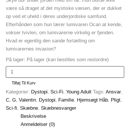
Skye bor under jorden med sin far. Hun burde ikke
være så draget af det mystiske væsen, der er dukket
op ved et uheld i deres underjordiske samfund.
Efterhånden som hun lærer lumivaren Ocan at kende,
vokser tvivlen, om lumivarerne virkelig er fjenden.
Hvad er egentlig den sande fortælling om
lumivarernes invasion?
På lager:
På lager (kan bestilles som restordre)
Hjemsøgt
håb
-
Tilføj Til Kurv
C.
Kategorier:
Dystopi
,
Sci-Fi
,
Young Adult
Tags:
Ansvar
,
G.
Valentin
C. G. Valentin
,
Dystopi
,
Familie
,
Hjemsøgt Håb
,
Pligt
,
antal
Sci-fi
,
Skæbne
,
Skæbnesvanger
Beskrivelse
Anmeldelser (0)