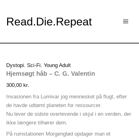
Gå
til
Read.Die.Repeat
indholdet
Dystopi
,
Sci-Fi
,
Young Adult
Hjemsøgt håb – C. G. Valentin
300,00
kr.
Invasionen fra Lumivar jog mennesket på flugt, efter
de havde udtømt planeten for ressourcer.
Nu lever de sidste overlevende i skjul i en verden, der
ikke længere tilhører dem.
På rumstationen Morgenglød opdager man et