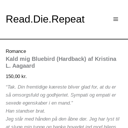
Gå
til
Read.Die.Repeat
indholdet
Romance
Kald mig Bluebird (Hardback) af Kristina
L. Aagaard
150,00
kr.
“Tak. Din fremtidige kæreste bliver glad for, at du er
så omsorgsfuld og godhjertet. Sympati og empati er
sexede egenskaber i en mand.”
Han standser brat.
Jeg står med hånden på den åbne dør. Jeg har lyst til
at sluge min tunge og banke hovedet ind mod bilens