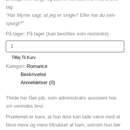
tag.
“Har Mynte sagt, at jeg er single? Eller har du selv
spurgt?”
På lager:
På lager (kan bestilles som restordre)
Kald
mig
Bluebird
Tilføj Til Kurv
(Hardback)
Kategori:
Romance
af
Kristina
Beskrivelse
L.
Anmeldelser (0)
Aagaard
antal
Thilde har fået job, som administrativ assistent hos
sin venindes bror.
Problemet er bare, at hun ikke kan lade være med at
blive mere og mere tiltrukket af ham, selvom hun bør