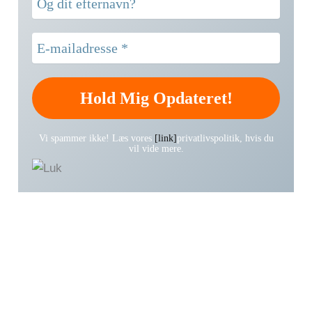
Vi spammer ikke! Læs vores
[link]
privatlivspolitik, hvis du
vil vide mere.